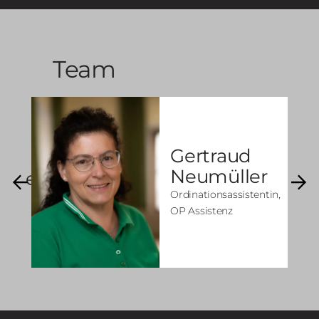
Team
Gertraud
Neumüller
erger
Ordinationsassistentin,
OP Assistenz