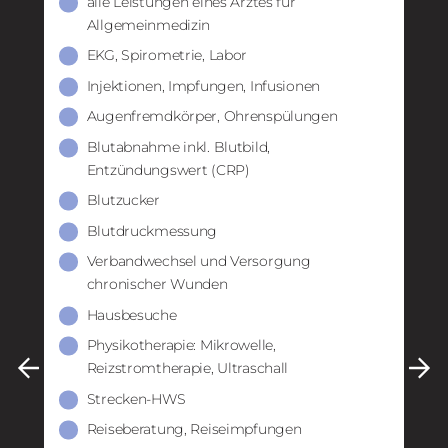
alle Leistungen eines Arztes für
llte
Vor
Allgemeinmedizin
es
die
EKG, Spirometrie, Labor
von 
Injektionen, Impfungen, Infusionen
Augenfremdkörper, Ohrenspülungen
Blutabnahme inkl. Blutbild,
Entzündungswert (CRP)
Blutzucker
Blutdruckmessung
Verbandwechsel und Versorgung
chronischer Wunden
Hausbesuche
Physikotherapie: Mikrowelle,
Abl
Reizstromtherapie, Ultraschall
Strecken-HWS
Reiseberatung, Reiseimpfungen