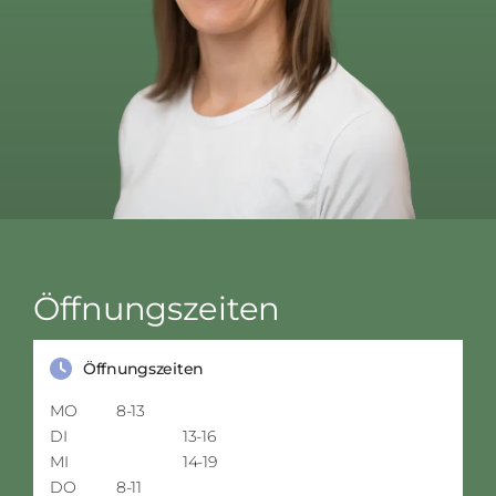
Öffnungszeiten
Öffnungszeiten
MO
8-13
DI
13-16
MI
14-19
DO
8-11